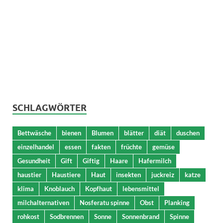
SCHLAGWÖRTER
Bettwäsche
bienen
Blumen
blätter
diät
duschen
einzelhandel
essen
fakten
früchte
gemüse
Gesundheit
Gift
Giftig
Haare
Hafermilch
haustier
Haustiere
Haut
insekten
juckreiz
katze
klima
Knoblauch
Kopfhaut
lebensmittel
milchalternativen
Nosferatu spinne
Obst
Planking
rohkost
Sodbrennen
Sonne
Sonnenbrand
Spinne